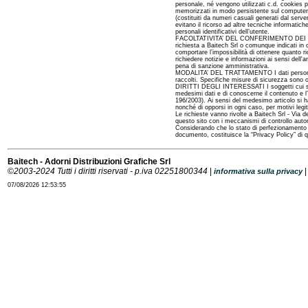
personale, né vengono utilizzati c.d. cookies p
memorizzati in modo persistente sul computer de
(costituiti da numeri casuali generati dal server
evitano il ricorso ad altre tecniche informatich
personali identificativi dell’utente.
FACOLTATIVITA’ DEL CONFERIMENTO DEI DATI A par
richiesta a Baitech Srl o comunque indicati in c
comportare l’impossibilità di ottenere quanto ri
richiedere notizie e informazioni ai sensi dell'a
pena di sanzione amministrativa.
MODALITA’ DEL TRATTAMENTO I dati personali s
raccolti. Specifiche misure di sicurezza sono os
DIRITTI DEGLI INTERESSATI I soggetti cui si ri
medesimi dati e di conoscerne il contenuto e l’o
196/2003). Ai sensi del medesimo articolo si ha 
nonché di opporsi in ogni caso, per motivi legit
Le richieste vanno rivolte a Baitech Srl - Via de
questo sito con i meccanismi di controllo automat
Considerando che lo stato di perfezionamento d
documento, costituisce la “Privacy Policy” di 
Baitech - Adorni Distribuzioni Grafiche Srl
©
2003-2024 Tutti i diritti riservati - p.iva 02251800344
|
informativa sulla privacy
07/08/2026 12:53:55