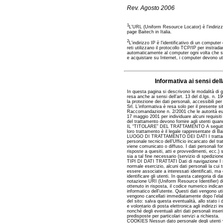
Rev. Agosto 2006
1
L'URL (Uniform Resource Locator) è l'indiriz
page Baitech in Italia.
2
L'indirizzo IP è l'identificativo di un compu
reti utilizzano il protocollo TCP/IP per instrad
automaticamente al computer ogni volta che si 
e acquistare su Internet, i computer devono utili
Informativa ai sensi del
In questa pagina si descrivono le modalità di ge
resa anche ai sensi dell'art. 13 del d.lgs. n. 
la protezione dei dati personali, accessibili per
Srl. L’informativa è resa solo per il presente s
Raccomandazione n. 2/2001 che le autorità europe
17 maggio 2001 per individuare alcuni requisiti m
del trattamento devono fornire agli utenti qua
IL “TITOLARE” DEL TRATTAMENTO A seguito della c
loro trattamento è il legale rappresentate di Ba
LUOGO DI TRATTAMENTO DEI DATI I trattamenti 
personale tecnico dell’Ufficio incaricato del t
viene comunicato o diffuso. I dati personali forn
risposte a quesiti, atti e provvedimenti, ecc.) s
sia a tal fine necessario (servizio di spedizione
TIPI DI DATI TRATTATI Dati di navigazione I s
normale esercizio, alcuni dati personali la cui 
essere associate a interessati identificati, ma
identificare gli utenti. In questa categoria di da
notazione URI (Uniform Resource Identifier) delle
ottenuto in risposta, il codice numerico indican
informatico dell’utente. Questi dati vengono uti
vengono cancellati immediatamente dopo l’elabora
del sito: salva questa eventualità, allo stato i 
e volontario di posta elettronica agli indirizzi
nonché degli eventuali altri dati personali inse
predisposte per particolari servizi a richiesta.
COOKIES Nessun dato personale degli utenti vie