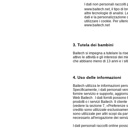
I dati non personali raccolti
www.baitech.net, il tipo di br
altre tecnologie di analisi.
dati e la personalizzazione d
utilizzare i cookie. Per ulte
www.baitech.net
3. Tutela dei bambini
Baitech si impegna a tutelare la ris
attivo le attività e gli interessi d
che abbiano meno di 13 anni e i siti
4. Uso delle informazioni
Baitech utilizza le informazioni pers
Specificamente, i dati personali ven
fornire servizio e supporto, aggiornar
Web Baitech . I dati forniti possono t
prodotti o i servizi Baitech. Il clie
(vedere la sezione 7, »Preferenze su
credito sono utilizzate esclusivame
sono utilizzate per altri scopi da pa
necessario all'erogazione dei servizi
I dati personali raccolti online pos