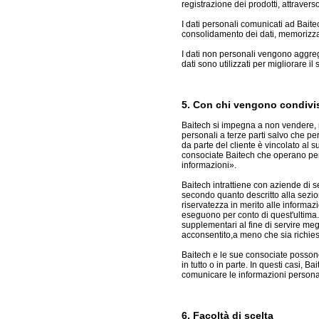
registrazione dei prodotti, attraver
I dati personali comunicati ad Baitec
consolidamento dei dati, memorizzaz
I dati non personali vengono aggregat
dati sono utilizzati per migliorare il s
5. Con chi vengono condivis
Baitech si impegna a non vendere, no
personali a terze parti salvo che per 
da parte del cliente è vincolato al s
consociate Baitech che operano per
informazioni».
Baitech intrattiene con aziende di serv
secondo quanto descritto alla sezion
riservatezza in merito alle informazi
eseguono per conto di quest'ultima. 
supplementari al fine di servire megl
acconsentito,a meno che sia richiesto
Baitech e le sue consociate possono 
in tutto o in parte. In questi casi, 
comunicare le informazioni personali a
6. Facoltà di scelta