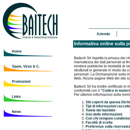
Azienda
Informativa online sulla p
Home
Baitech Srl rispetta la privacy dei c
riservatezza dei dati personali al f
rendere pubbliche le modalità di racc
Spam, Virus & C.
strutturati in generale in modo da co
personali. La Dichiarazione sulla r
Web. Alcune pagine Web del sito son
Promozioni
Baitech Srl ha inoltre certificato i
conformità con il
"Codice in materia
Per ulteriori informazioni sulla norma
Links
Siti coperti da questa Dichi
Tipi di informazioni raccolt
Tutela dei bambini
News
Uso delle informazioni
Con chi vengono condivise 
Facoltà di scelta
Preferenze sulla riservatez