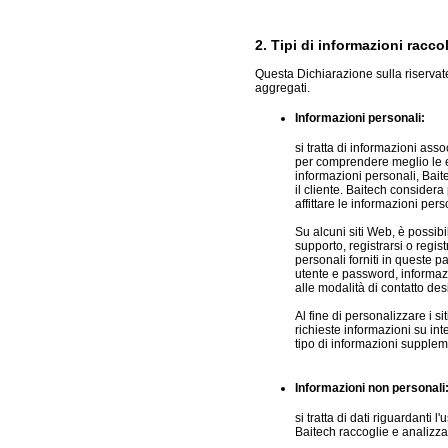
2. Tipi di informazioni racco
Questa Dichiarazione sulla riservatez
aggregati.
Informazioni personali:
si tratta di informazioni asso
per comprendere meglio le es
informazioni personali, Bait
il cliente. Baitech considera
affittare le informazioni perso
Su alcuni siti Web, è possibi
supporto, registrarsi o regis
personali forniti in queste p
utente e password, informazio
alle modalità di contatto desi
Al fine di personalizzare i s
richieste informazioni su int
tipo di informazioni supplem
Informazioni non personali
si tratta di dati riguardanti
Baitech raccoglie e analizza 