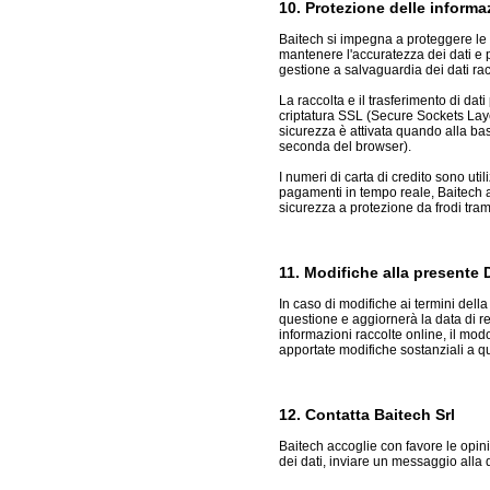
10. Protezione delle informa
Baitech si impegna a proteggere le i
mantenere l'accuratezza dei dati e p
gestione a salvaguardia dei dati racc
La raccolta e il trasferimento di dat
criptatura SSL (Secure Sockets Laye
sicurezza è attivata quando alla bas
seconda del browser).
I numeri di carta di credito sono uti
pagamenti in tempo reale, Baitech ad
sicurezza a protezione da frodi tramit
11. Modifiche alla presente 
In caso di modifiche ai termini dell
questione e aggiornerà la data di 
informazioni raccolte online, il mod
apportate modifiche sostanziali a qu
12. Contatta Baitech Srl
Baitech accoglie con favore le opin
dei dati, inviare un messaggio alla 